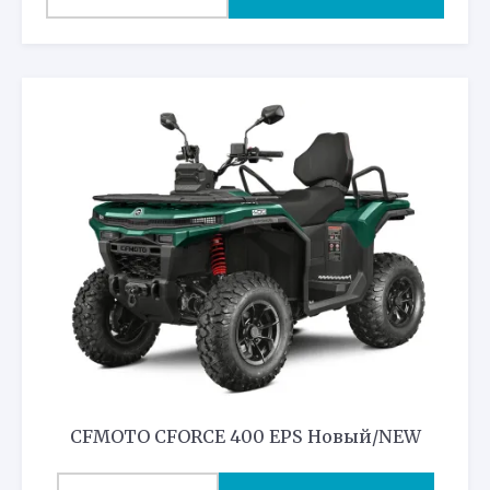
товар
имеет
несколько
вариаций.
Опции
можно
выбрать
на
странице
товара.
CFMOTO CFORCE 400 EPS Новый/NEW
Этот