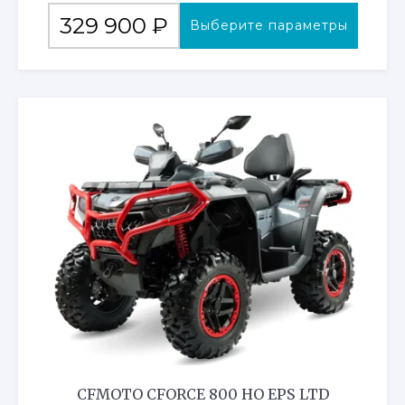
Этот
329 900
₽
Выберите параметры
товар
имеет
несколько
вариаций.
Опции
можно
выбрать
на
странице
товара.
CFMOTO CFORCE 800 HO EPS LTD