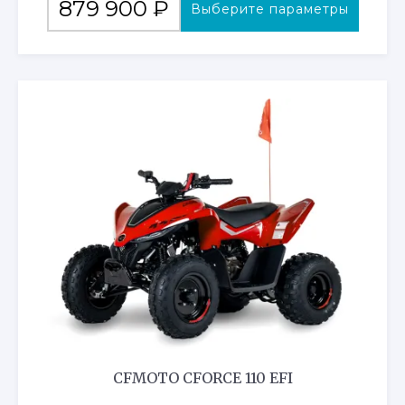
879 900
₽
Выберите параметры
товар
имеет
несколько
вариаций.
Опции
можно
выбрать
на
странице
товара.
CFMOTO CFORCE 110 EFI