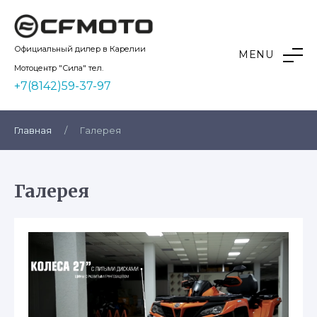
Skip
to
content
Kvadro10
Официальный дилер в Карелии
MENU
Мотоцентр "Сила" тел.
+7(8142)59-37-97
Главная
/
Галерея
Галерея