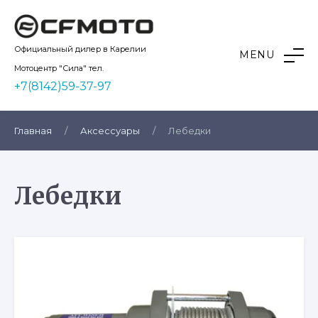
Skip
to
content
Kvadro10
Официальный дилер в Карелии
MENU
Мотоцентр "Сила" тел.
+7(8142)59-37-97
Главная
/
Аксессуары
/
Лебедки
Лебедки