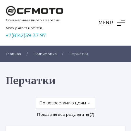
Skip
to
content
Kvadro10
Официальный дилер в Карелии
MENU
Мотоцентр "Сила" тел.
+7(8142)59-37-97
Главная
/
Экипировка
/
Перчатки
Перчатки
Цены:
Показаны все результаты (7)
по
возрастанию