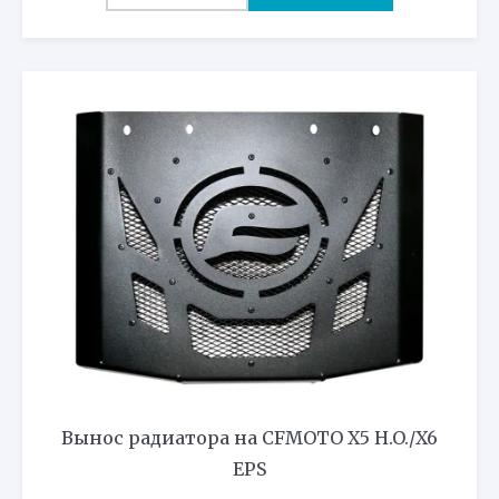
Вынос радиатора на CFMOTO X5 H.O./X6
EPS