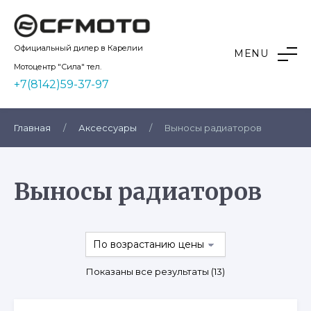
Skip
to
content
Kvadro10
Официальный дилер в Карелии
MENU
Мотоцентр "Сила" тел.
+7(8142)59-37-97
Главная
/
Аксессуары
/
Выносы радиаторов
Выносы радиаторов
Цены:
Показаны все результаты (13)
по
возрастанию