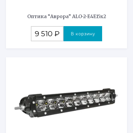
Оптика “Аврора” ALO-2-E4E15x2
9 510
₽
В корзину