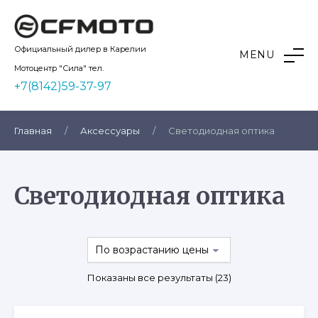
Skip
to
content
Kvadro10
Официальный дилер в Карелии
MENU
Мотоцентр "Сила" тел.
+7(8142)59-37-97
Главная
/
Аксессуары
/
Светодиодная оптика
Светодиодная оптика
Цены:
Показаны все результаты (23)
по
возрастанию