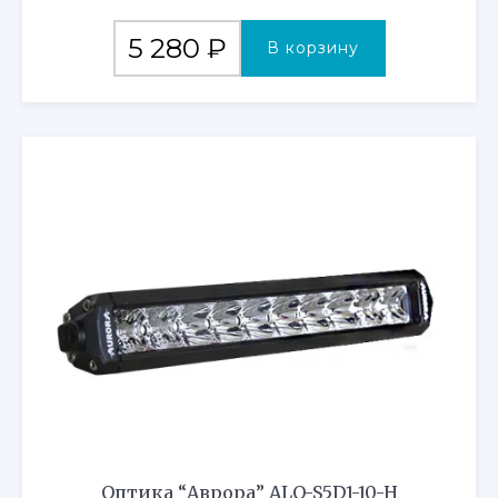
5 280
₽
В корзину
Оптика “Аврора” ALO-S5D1-10-H