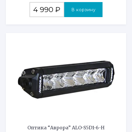
4 990
₽
В корзину
Оптика “Аврора” ALO-S5D1-6-H