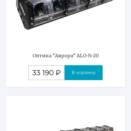
Оптика “Аврора” ALO-N-20
33 190
₽
В корзину