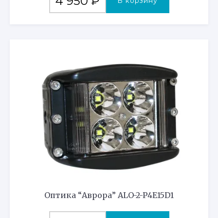
4 950
₽
В корзину
Оптика “Аврора” ALO-2-P4E15D1