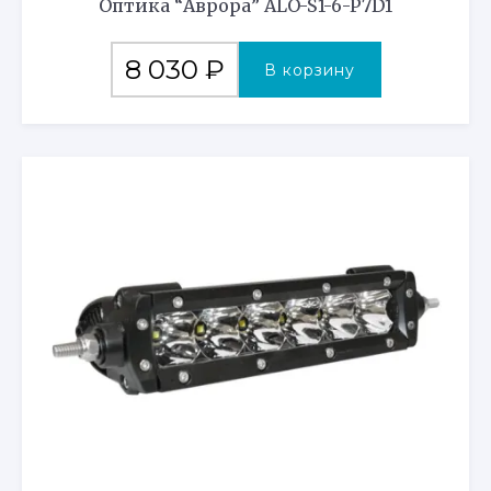
Оптика “Аврора” ALO-S1-6-P7D1
8 030
₽
В корзину