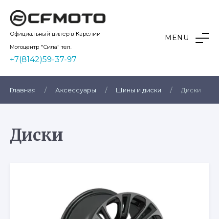
Skip
to
content
Kvadro10
Официальный дилер в Карелии
MENU
Мотоцентр "Сила" тел.
+7(8142)59-37-97
Главная
/
Аксессуары
/
Шины и диски
/
Диски
Диски