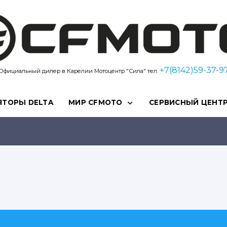
Kvadro10
+7(8142)59-37-9
Официальный дилер в Карелии Мотоцентр "Сила" тел.
ЯТОРЫ DELTA
МИР CFMOTO
СЕРВИСНЫЙ ЦЕНТ