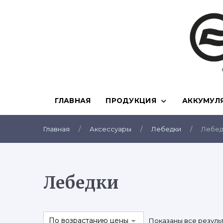
Skip
to
content
ГЛАВНАЯ
ПРОДУКЦИЯ
АККУМУЛ
Главная
/
Аксессуары
/
Лебедки
/
Лебед
Лебедки
Показаны все результ