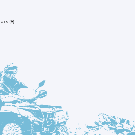
Цены:
аты (9)
по
возрастанию