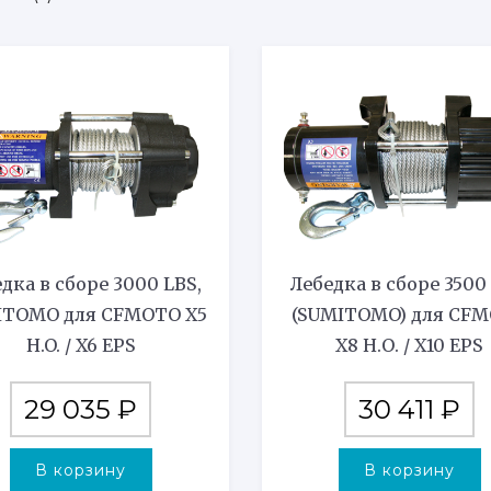
по
возрастанию
дка в сборе 3000 LBS,
Лебедка в сборе 3500
ITOMO для CFMOTO X5
(SUMITOMO) для CF
H.O. / X6 EPS
X8 Н.О. / X10 EPS
29 035
₽
30 411
₽
В корзину
В корзину