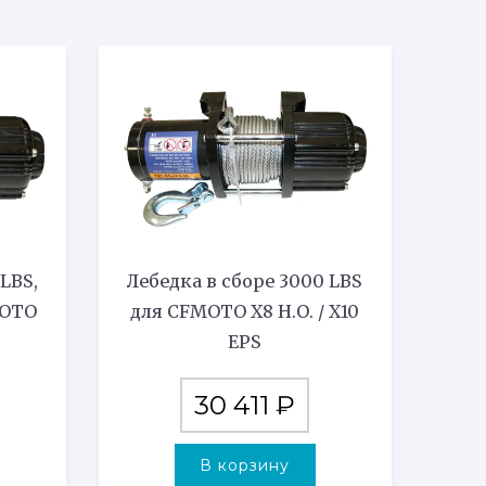
 LBS,
Лебедка в сборе 3000 LBS
MOTO
для CFMOTO X8 Н.О. / X10
EPS
30 411
₽
В корзину