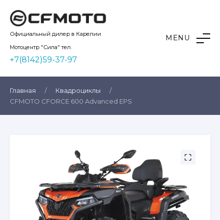
Skip
to
content
Kvadro10
Официальный дилер в Карелии
MENU
Мотоцентр "Сила" тел.
+7(8142)59-37-97
Главная
/
Квадроциклы
/
CFMOTO CFORCE 600 Advanced EPS