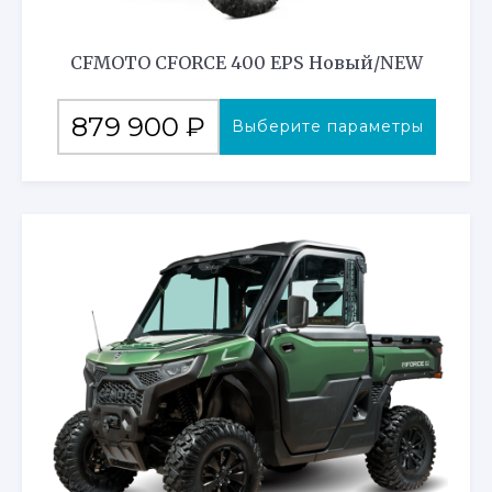
CFMOTO CFORCE 400 EPS Новый/NEW
Этот
879 900
₽
Выберите параметры
товар
имеет
несколько
вариаций.
Опции
можно
выбрать
на
странице
товара.