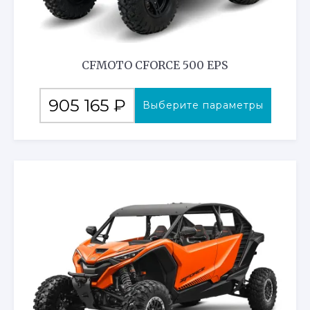
CFMOTO CFORCE 500 EPS
Этот
905 165
₽
Выберите параметры
товар
имеет
несколько
вариаций.
Опции
можно
выбрать
на
странице
товара.