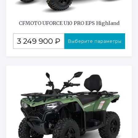
CFMOTO UFORCE U10 PRO EPS Highland
Этот
3 249 900
₽
Выберите параметры
товар
имеет
несколько
вариаций.
Опции
можно
выбрать
на
странице
товара.