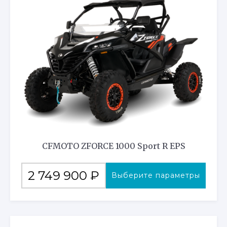
Опции
можно
выбрать
на
странице
товара.
CFMOTO ZFORCE 1000 Sport R EPS
Этот
2 749 900
₽
Выберите параметры
товар
имеет
несколько
вариаций.