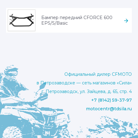
несколько
вариаций.
Бампер передний CFORCE 600
Опции
EPS/S/Basic
можно
выбрать
на
странице
товара.
Официальный дилер CFMOTO
в Петрозаводске — сеть магазинов «Сила»
г. Петрозаводск, ул. Зайцева, д. 65, стр. 4
+7 (8142) 59-37-97
motocentr@tdsila.ru