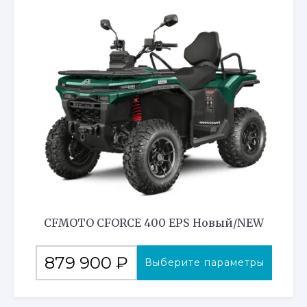
вариаций.
Опции
можно
выбрать
на
странице
товара.
CFMOTO CFORCE 400 EPS Новый/NEW
Этот
879 900
₽
Выберите параметры
товар
имеет