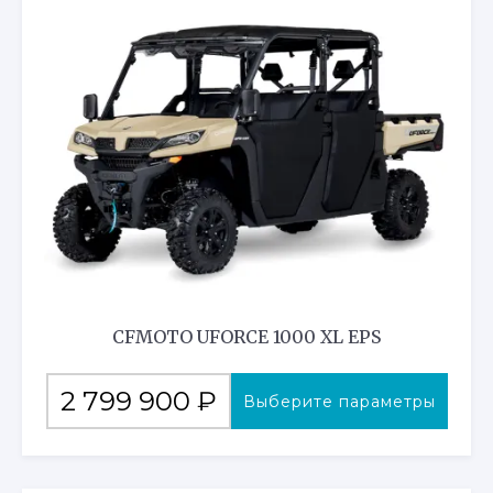
Опции
можно
выбрать
на
странице
товара.
CFMOTO UFORCE 1000 XL EPS
Этот
2 799 900
₽
Выберите параметры
товар
имеет
несколько