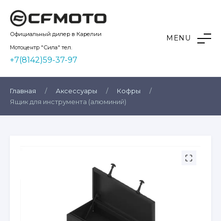
Skip
to
content
Kvadro10
Официальный дилер в Карелии
MENU
Мотоцентр "Сила" тел.
+7(8142)59-37-97
Главная
/
Аксессуары
/
Кофры
/
Ящик для инструмента (алюминий)