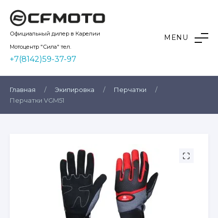
Skip
to
content
Kvadro10
Официальный дилер в Карелии
MENU
Мотоцентр "Сила" тел.
+7(8142)59-37-97
Главная
/
Экипировка
/
Перчатки
/
Перчатки VGM51