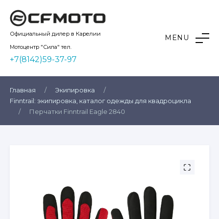
Skip
to
content
Kvadro10
Официальный дилер в Карелии
MENU
Мотоцентр "Сила" тел.
+7(8142)59-37-97
Главная
/
Экипировка
/
Finntrail: экипировка, каталог одежды для квадроцикла
/
Перчатки Finntrail Eagle 2840