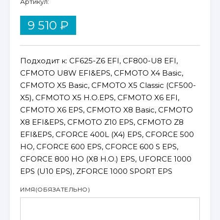
Артикул:
9 510
₽
Подходит к: CF625-Z6 EFI, CF800-U8 EFI,
CFMOTO U8W EFI&EPS, CFMOTO X4 Basic,
CFMOTO X5 Basic, CFMOTO X5 Classic (CF500-
X5), CFMOTO X5 H.O.EPS, CFMOTO X6 EFI,
CFMOTO X6 EPS, CFMOTO X8 Basic, CFMOTO
X8 EFI&EPS, CFMOTO Z10 EPS, CFMOTO Z8
EFI&EPS, CFORCE 400L (X4) EPS, CFORCE 500
HO, CFORCE 600 EPS, CFORCE 600 S EPS,
CFORCE 800 HO (X8 H.O.) EPS, UFORCE 1000
EPS (U10 EPS), ZFORCE 1000 SPORT EPS
ИМЯ
(ОБЯЗАТЕЛЬНО)