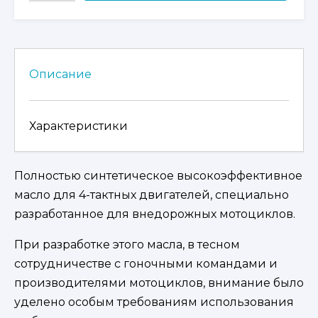
МОТОРНОЕ
МАСЛО
ДЛЯ
МОТОЦИКЛОВ
MOTOREX
Описание
CROSS
POWER
4T
Характеристики
SAE
10W/50
JASO
Полностью синтетическое высокоэффективное
MA2
1
масло для 4-тактных двигателей, специально
Л.
разработанное для внедорожных мотоциклов.
При разработке этого масла, в тесном
сотрудничестве с гоночными командами и
производителями мотоциклов, внимание было
уделено особым требованиям использования