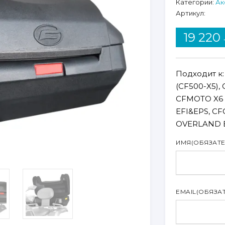
Категории:
Ак
Артикул:
19 220
Подходит к:
(CF500-X5),
CFMOTO X6 
EFI&EPS, CF
OVERLAND E
ИМЯ
(ОБЯЗАТ
EMAIL
(ОБЯЗА