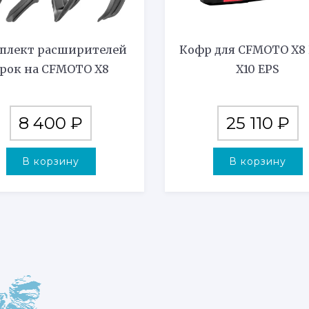
плект расширителей
Кофр для CFMOTO X8 H
рок на CFMOTO X8
X10 EPS
8 400
₽
25 110
₽
В корзину
В корзину