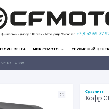
Kvadro10
+7(8142)59-37-9
Официальный дилер в Карелии Мотоцентр "Сила" тел.
ЯТОРЫ DELTA
МИР CFMOTO
СЕРВИСНЫЙ ЦЕНТ
FMOTO TS2000
Сравнить
Кофр C