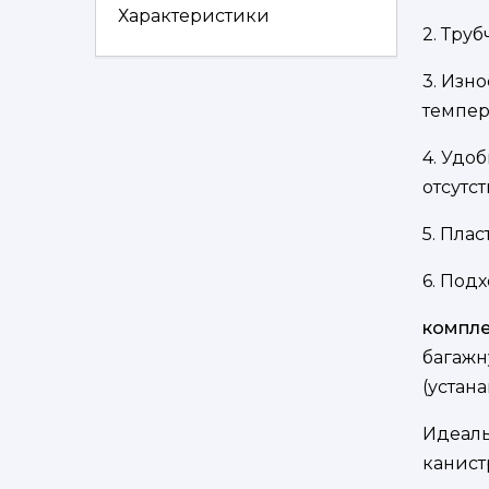
Характеристики
2. Тру
3. Изн
темпер
4. Удо
отсутст
5. Пла
6. Под
компле
багажн
(устан
Идеаль
канист