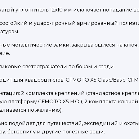
бчатый уплотнитель 12х10 мм исключает попадание во
осостойкий и ударо-прочный армированный полиэт
атурам.
бные металлические замки, закрывающиеся на ключ,
вие.
стиковые светоотражатели по бокам и сзади.
ходит для квадроциклов: CFMOTO X5 Clasic/Basic, CF
ктация
: 2 комплекта креплений (стандартное креп
ую платформу CFMOTO X5 H.O.), 2 комплекта ключей
авливается по желанию).
но подойдет для путешествий, экспедиций и охоты. 
ру, бензопилу и другие полезные вещи.