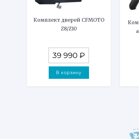
Комплект дверей CFMOTO
Ком
Z8/Z10
а
39 990
₽
В корзину