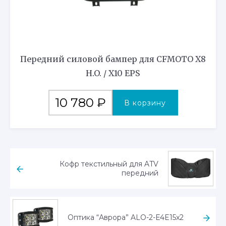
Передний силовой бампер для CFMOTO X8
H.O. / X10 EPS
10 780
₽
В корзину
Кофр текстильный для ATV
передний
Оптика “Аврора” ALO-2-E4E15x2