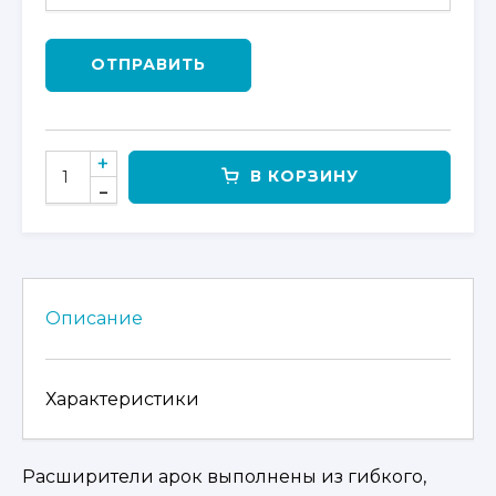
ОТПРАВИТЬ
КОЛИЧЕСТВО
В КОРЗИНУ
ТОВАРА
КОМПЛЕКТ
РАСШИРИТЕЛЕЙ
АРОК
НА
CFMOTO
Описание
X5
BASIC/X5
CLASSIC/X6
Характеристики
Расширители арок выполнены из гибкого,