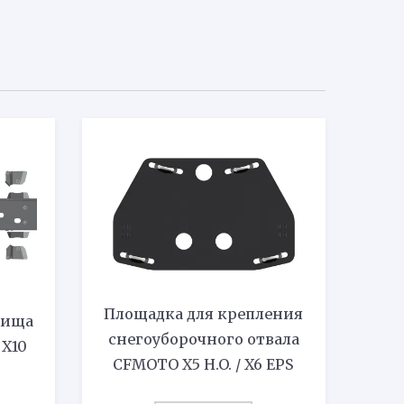
Площадка для крепления
нища
снегоуборочного отвала
 X10
CFMOTO X5 H.O. / X6 EPS