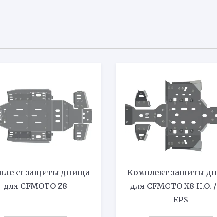
плект защиты днища
Комплект защиты д
для CFMOTO Z8
для CFMOTO X8 H.O. /
EPS