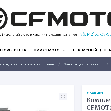
Kvadro10
+7(8142)59-37-9
Официальный дилер в Карелии Мотоцентр "Сила" тел.
ЯТОРЫ DELTA
МИР CFMOTO
СЕРВИСНЫЙ ЦЕНТ
еров, отвал, площадки и прочее
/
Защита днища, металл
/
Сравнить
Компле
CFMOTO