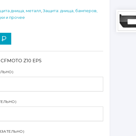
щита днища, металл
,
Защита: днища, бамперов,
ки и прочее
0
₽
: CFMOTO Z10 EPS
ЕЛЬНО)
ТЕЛЬНО)
ЯЗАТЕЛЬНО)