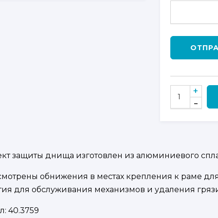
ОТПР
КОЛИЧЕСТВО
ТОВАРА
КОМПЛЕКТ
ЗАЩИТЫ
ДНИЩА
ДЛЯ
CFMOTO
кт защиты днища изготовлен из алюминиевого спла
Z10
мотрены обнижения в местах крепления к раме для 
EPS
тия для обслуживания механизмов и удаления грязи
л:
40.3759