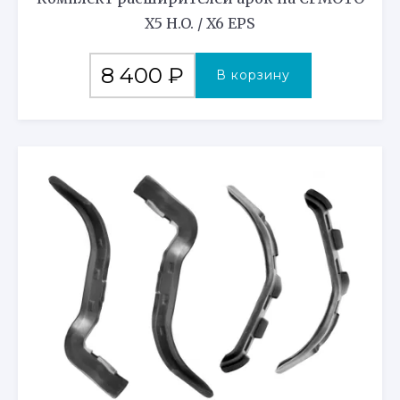
X5 H.O. / X6 EPS
8 400
₽
В корзину