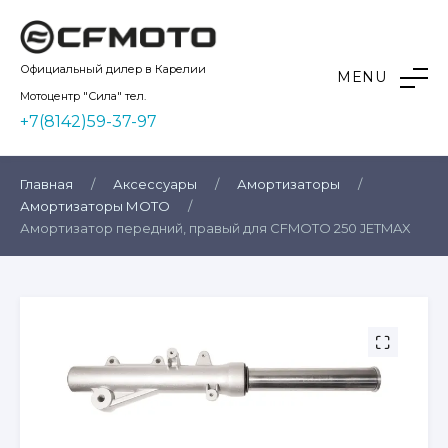
Skip
to
content
Kvadro10
Официальный дилер в Карелии
MENU
Мотоцентр "Сила" тел.
+7(8142)59-37-97
Главная
/
Аксессуары
/
Амортизаторы
/
Амортизаторы МОТО
/
Амортизатор передний, правый для CFMOTO 250 JETMAX