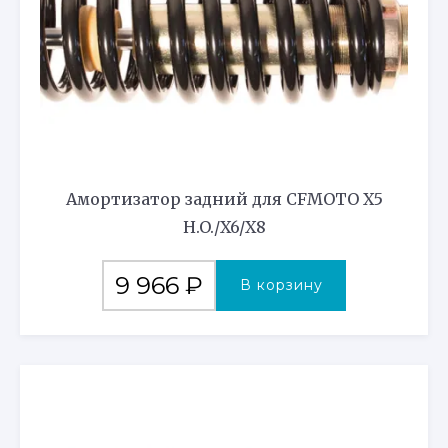
Амортизатор задний для CFMOTO X5
H.O./X6/X8
9 966
₽
В корзину