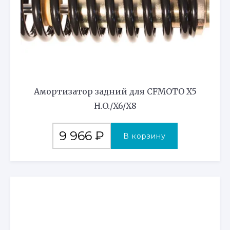
Амортизатор задний для CFMOTO X5
H.O./X6/X8
9 966
₽
В корзину