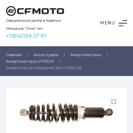
Skip
to
content
Kvadro10
Официальный дилер в Карелии
MENU
Мотоцентр "Сила" тел.
+7(8142)59-37-97
Главная
/
Аксессуары
/
Амортизаторы
/
Амортизаторы UTV/SSV
/
Амортизатор передний для CF625-Z6