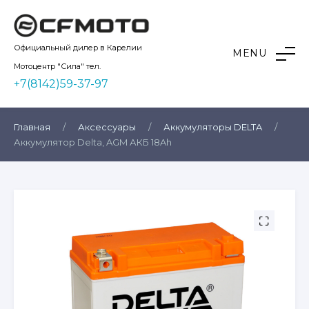
Skip
to
content
Kvadro10
Официальный дилер в Карелии
MENU
Мотоцентр "Сила" тел.
+7(8142)59-37-97
Главная
/
Аксессуары
/
Аккумуляторы DELTA
/
Аккумулятор Delta, AGM АКБ 18Ah