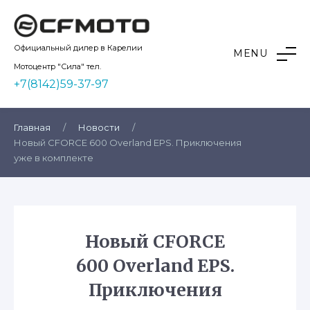
Skip
to
content
Kvadro10
Официальный дилер в Карелии
MENU
Мотоцентр "Сила" тел.
+7(8142)59-37-97
Главная
/
Новости
/
Новый CFORCE 600 Overland EPS. Приключения
уже в комплекте
Новый CFORCE
600 Overland EPS.
Приключения