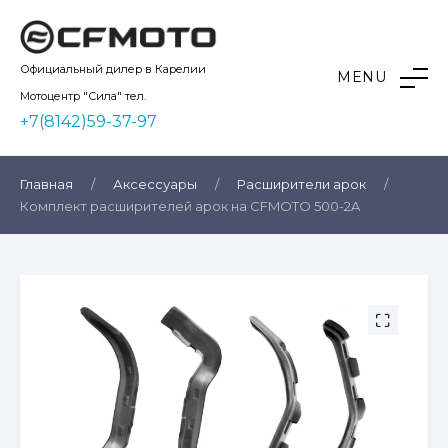
Skip
to
content
Kvadro10
Официальный дилер в Карелии
MENU
Мотоцентр "Сила" тел.
+7(8142)59-37-97
Главная
/
Аксессуары
/
Расширители арок
/
Комплект расширителей арок на CFMOTO 500-2A