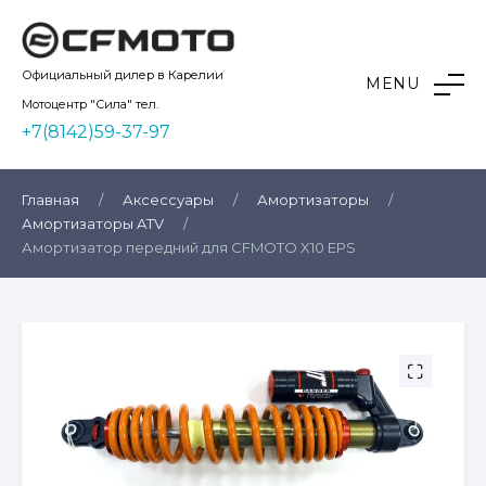
Skip
to
content
Kvadro10
Официальный дилер в Карелии
MENU
Мотоцентр "Сила" тел.
+7(8142)59-37-97
Главная
/
Аксессуары
/
Амортизаторы
/
Амортизаторы ATV
/
Амортизатор передний для CFMOTO X10 EPS