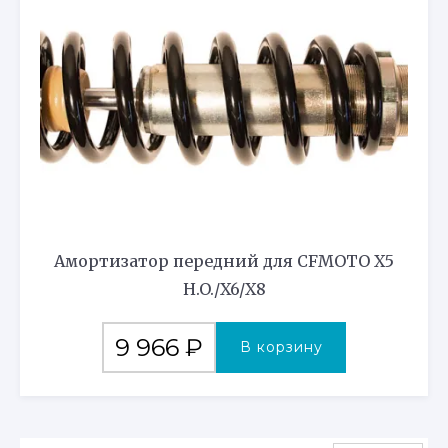
Амортизатор передний для CFMOTO X5
H.O./X6/X8
9 966
₽
В корзину