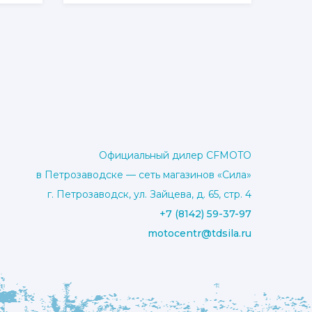
й.
вариаций.
Опции
можно
выбрать
на
е
странице
товара.
Официальный дилер CFMOTO
в Петрозаводске — сеть магазинов «Сила»
г. Петрозаводск, ул. Зайцева, д. 65, стр. 4
+7 (8142) 59-37-97
motocentr@tdsila.ru