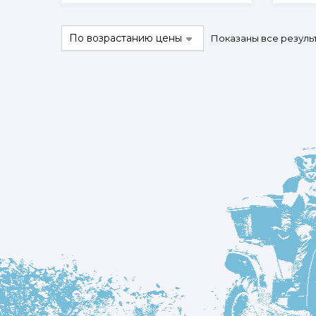
вариаций.
Опции
можно
Показаны все результ
выбрать
на
странице
товара.