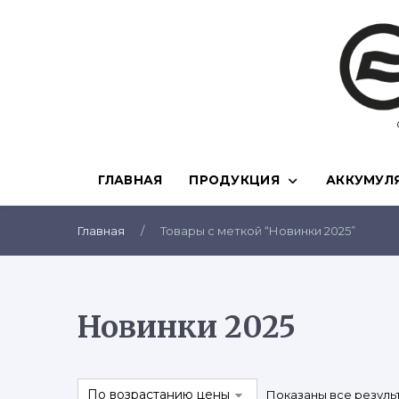
Skip
to
content
ГЛАВНАЯ
ПРОДУКЦИЯ
АККУМУЛ
Главная
/
Товары с меткой “Новинки 2025”
Новинки 2025
Показаны все результ