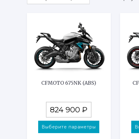
CFMOTO 675NK (ABS)
CF
Этот
824 900
₽
товар
имеет
Выберите параметры
В
несколько