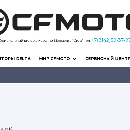
Kvadro10
+7(8142)59-37-9
Официальный дилер в Карелии Мотоцентр "Сила" тел.
ЯТОРЫ DELTA
МИР CFMOTO
СЕРВИСНЫЙ ЦЕНТ
Цены:
аты (4)