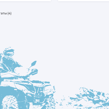
вариаций.
вариаци
Опции
Опции
Цены:
аты (4)
можно
можно
по
выбрать
выбрать
возрастанию
на
на
странице
страниц
товара.
товара.